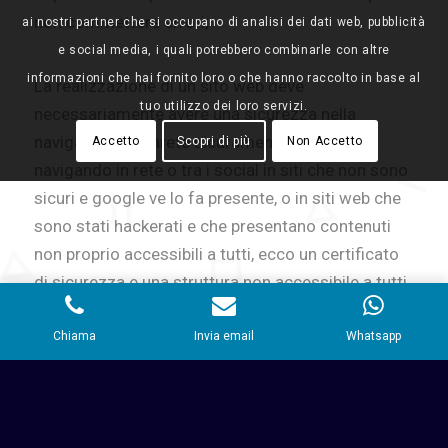
non commettere errori;
ai nostri partner che si occupano di analisi dei dati web, pubblicità
e social media, i quali potrebbero combinarle con altre
informazioni che hai fornito loro o che hanno raccolto in base al
La realizzazione di un sito web deve
tuo utilizzo dei loro servizi.
necessariamente avere una sicurezza nella
navigabilità, vi sarete sicuramente imbattuti
Accetto
Scopri di più
Non Accetto
navigando in rete o tra i social in siti che non sono
sicuri e google ve lo fa presente, o in siti web che
sono stati hackerati e che presentano contenuti
non proprio accessibili a tutti, ecco un certificato
di sicurezza e una struttura non accessibile a tutti
sono il primo punto di partenza per un’azienda che
vuole affrontare il discorso professionalmente.
Chiama
Invia email
Whatsapp
Il secondo punto su cui prestare particolarmente
attenzione è il Mobile, le statistiche ci dicono che il