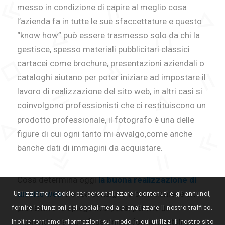
messo in condizione di capire al meglio cosa
l’azienda fa in tutte le sue sfaccettature e questo
“know how” può essere trasmesso solo da chi la
gestisce, spesso materiali pubblicitari classici
cartacei come brochure, presentazioni aziendali o
cataloghi aiutano per poter iniziare ad impostare il
lavoro di realizzazione del sito web, in altri casi si
coinvolgono professionisti che ci restituiscono un
prodotto professionale, il fotografo è una delle
figure di cui ogni tanto mi avvalgo,come anche
banche dati di immagini da acquistare.
Cosa determina oggi
la buona realizzazione di
un sito web
e cosa consiglio a chi mi chiede un
Utilizziamo i cookie per personalizzare i contenuti e gli annunci,
preventivo lo spiego in 3 passi per me un’
fornire le funzioni dei social media e analizzare il nostro traffico.
imprenditore o professionista fondamentali per
Inoltre forniamo informazioni sul modo in cui utilizzi il nostro sito