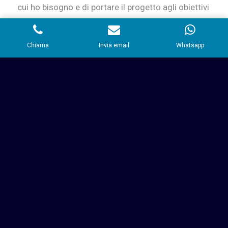
cui ho bisogno e di portare il progetto agli obiettivi
concordati.
Chiama
Invia email
Whatsapp
QUANTO GUADAGNA
E QUALI SONO I
PREZZI DI UN
CONSULENTE SEO
I prezzi di un consulente seo, sono variabili e
dipendono dal progetto e il tipo di intervento, la
tipologia di interventi è molto vasta e
razionalizzare un prezzo pre-analisi di obiettivi e
problematiche è poco professionale,
chiedere un
preventivo non costa nulla.