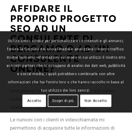
AFFIDARE IL
PROPRIO PROGETTO
SEO AD UN
CONSULENTE DI
Utilizziamo i cookie per personalizzare i contenuti e gli annunci,
BERGAMO O AD UN
fornire le funzioni dei social media e analizzare il nostro traffico.
CONSULENTE
Inoltre forniamo informazioni sul modo in cui utilizzi il nostro sito
ONLINE?
ai nostri partner che si occupano di analisi dei dati web, pubblicità
e social media, i quali potrebbero combinarle con altre
I servizi che propongo e la tipologia di lavoro da
informazioni che hai fornito loro o che hanno raccolto in base al
svolgere mi permettono di poter lavorare come
tuo utilizzo dei loro servizi.
consulente seo online in tutta Italia con il
Accetto
Scopri di più
Non Accetto
telelavoro con tanti dei miei clienti.
Le riunioni con i clienti in videochiamata mi
permettono di acquisire tutte le informazioni di