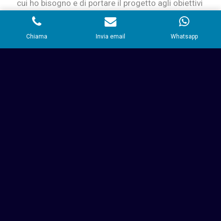
cui ho bisogno e di portare il progetto agli obiettivi
concordati.
Chiama
Invia email
Whatsapp
QUANTO GUADAGNA
E QUALI SONO I
PREZZI DI UN
CONSULENTE SEO
I prezzi di un consulente seo, sono variabili e
dipendono dal progetto e il tipo di intervento, la
tipologia di interventi è molto vasta e
razionalizzare un prezzo pre-analisi di obiettivi e
problematiche è poco professionale,
chiedere un
preventivo non costa nulla.
Affidarsi al professionista e instaurare un rapporto