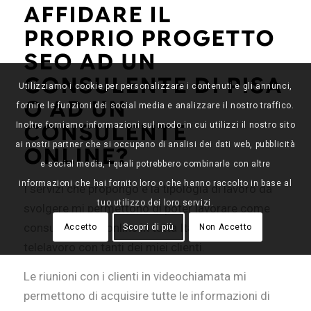
AFFIDARE IL
PROPRIO PROGETTO
SEO AD UN
CONSULENTE DI PISA
Utilizziamo i cookie per personalizzare i contenuti e gli annunci,
O AD UN
fornire le funzioni dei social media e analizzare il nostro traffico.
CONSULENTE
Inoltre forniamo informazioni sul modo in cui utilizzi il nostro sito
ai nostri partner che si occupano di analisi dei dati web, pubblicità
ONLINE?
e social media, i quali potrebbero combinarle con altre
informazioni che hai fornito loro o che hanno raccolto in base al
I servizi che propongo e la tipologia di lavoro da
tuo utilizzo dei loro servizi.
svolgere mi permettono di poter lavorare come
consulente seo online in tutta Italia con il
Accetto
Scopri di più
Non Accetto
telelavoro con tanti dei miei clienti.
Le riunioni con i clienti in videochiamata mi
permettono di acquisire tutte le informazioni di