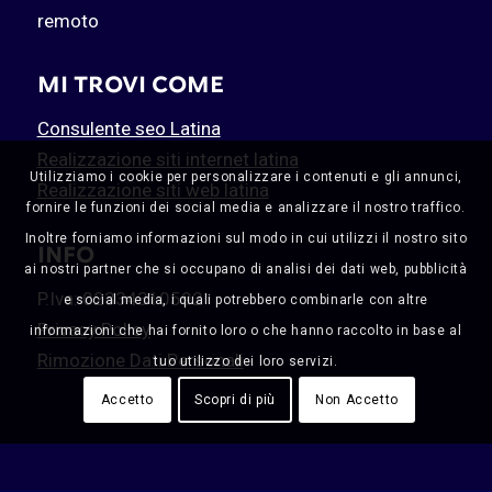
remoto
MI TROVI COME
Consulente seo Latina
Realizzazione siti internet latina
Utilizziamo i cookie per personalizzare i contenuti e gli annunci,
Realizzazione siti web latina
fornire le funzioni dei social media e analizzare il nostro traffico.
Inoltre forniamo informazioni sul modo in cui utilizzi il nostro sito
INFO
ai nostri partner che si occupano di analisi dei dati web, pubblicità
P.Iva: 02334310592
e social media, i quali potrebbero combinarle con altre
Privacy Policy
informazioni che hai fornito loro o che hanno raccolto in base al
Rimozione Dati Personali
tuo utilizzo dei loro servizi.
Accetto
Scopri di più
Non Accetto