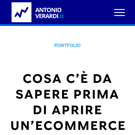
Blog Seo
Sei in:
Home
/
Blog Seo
/
Portfolio
/
Cosa c’è da sapere prima di aprire un’ecommerce
PORTFOLIO
COSA C’È DA
SAPERE PRIMA
DI APRIRE
UN’ECOMMERCE