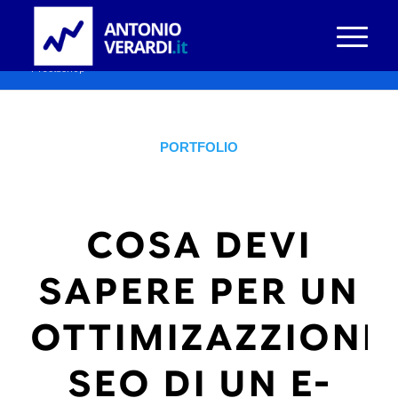
Blog Seo
Sei in:
Home
/
Blog Seo
/
Portfolio
/
Cosa devi sapere per un ottimizazzione seo di un e-commerce
Prestashop
PORTFOLIO
COSA DEVI
SAPERE PER UN
OTTIMIZAZZIONE
SEO DI UN E-